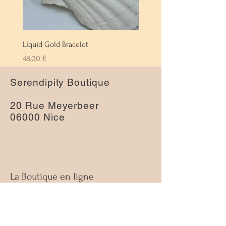
Liquid Gold Bracelet
Labradorite Bracelet
Prix
Prix
48,00 €
72,00 €
Serendipity Boutique
20 Rue Meyerbeer
06000 Nice
La Boutique en ligne
À propos
Nous contacter