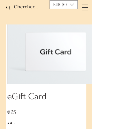
EUR (€)
eGift Card
€25