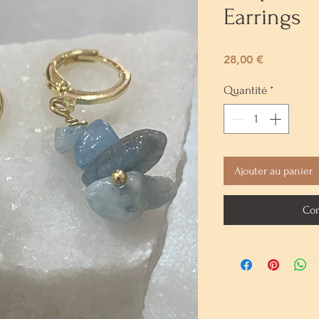
Earrings
Prix
28,00 €
Quantité
*
Ajouter au panier
Com