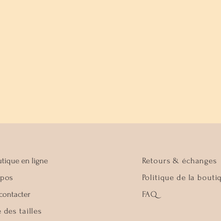
Aperçu rapide
tique en ligne
Retours & échanges
opos
Politique de la bouti
contacter
FAQ
 des tailles