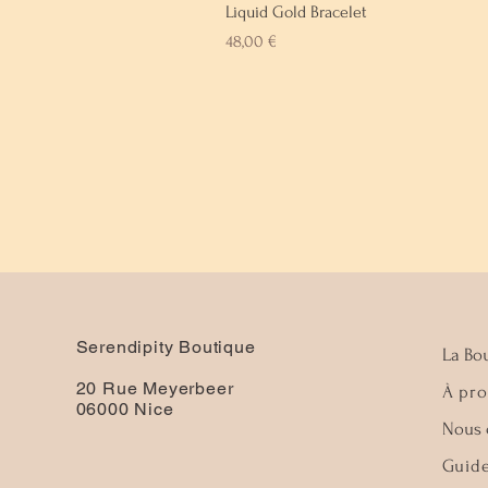
Liquid Gold Bracelet
Prix
48,00 €
Serendipity Boutique
La Bou
20 Rue Meyerbeer
À pr
06000 Nice
Nous 
Guide