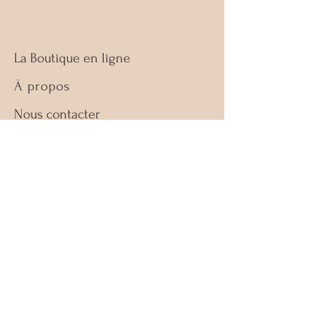
La Boutique en ligne
À propos
Nous contacter
Guide des tailles
Retours & échanges
Politique de la boutique
FAQ
Facebook