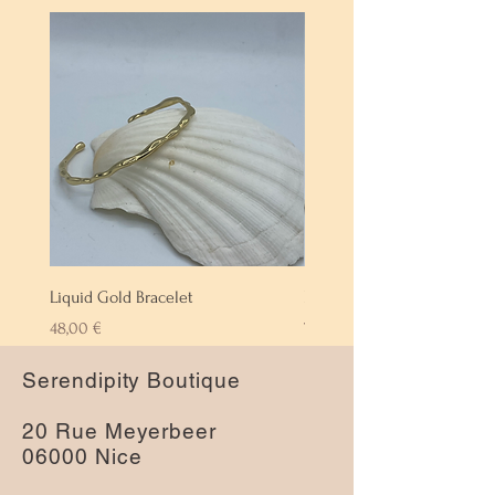
Liquid Gold Bracelet
Labradorite Bracelet
Prix
Prix
48,00 €
72,00 €
Serendipity Boutique
20 Rue Meyerbeer
06000 Nice