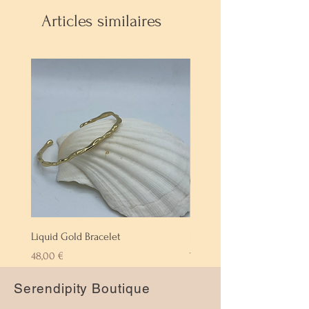
Articles similaires
Liquid Gold Bracelet
Labradorite Bracelet
Prix
Prix
48,00 €
72,00 €
Serendipity Boutique