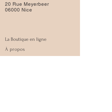
20 Rue Meyerbeer
06000 Nice
La Boutique en ligne
À propos
Nous contacter
Guide des tailles
Retours & échanges
Politique de la boutique
FAQ