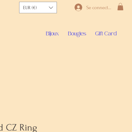
Se connecter
EUR (€)
Bijoux
Bougies
Gift Card
ed CZ Ring