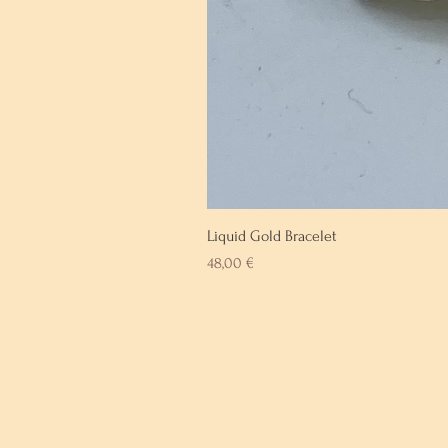
Liquid Gold Bracelet
Prix
48,00 €