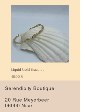
Liquid Gold Bracelet
Labradorite Bracelet
Prix
Prix
48,00 €
72,00 €
Serendipity Boutique
20 Rue Meyerbeer
06000 Nice