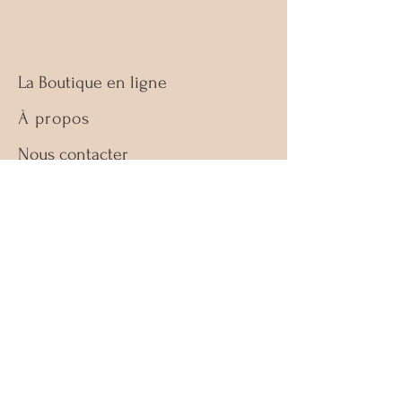
La Boutique en ligne
À propos
Nous contacter
Guide des tailles
Retours & échanges
Politique de la boutique
FAQ