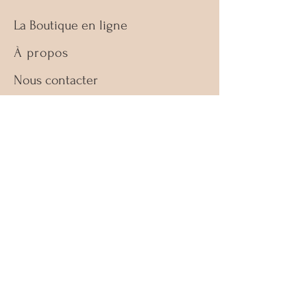
La Boutique en ligne
À propos
Nous contacter
Guide des tailles
Retours & échanges
Politique de la boutique
FAQ
Facebook
Instagram