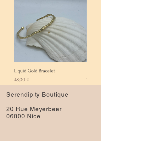
Liquid Gold Bracelet
Labradorite Bracelet
Prix
Prix
48,00 €
72,00 €
Serendipity Boutique
20 Rue Meyerbeer
06000 Nice