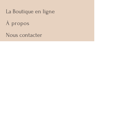
La Boutique en ligne
À propos
Nous contacter
Guide des tailles
Retours & échanges
Politique de la boutique
FAQ
Facebook
Instagram